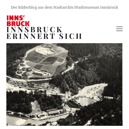
Der Bilderblog aus dem Stadtarchiv/Stadtmuseum Innsbruck
INNSBRUCK
O
ERINNERT SICH
M
M