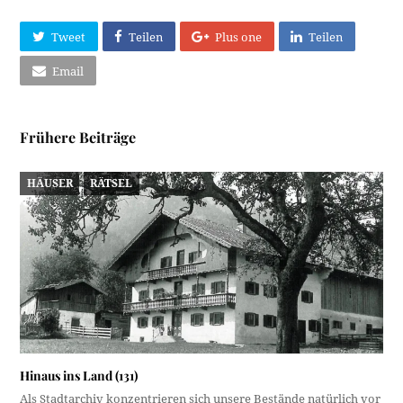
Tweet
Teilen
Plus one
Teilen
Email
Frühere Beiträge
HÄUSER
RÄTSEL
Hinaus ins Land (131)
Als Stadtarchiv konzentrieren sich unsere Bestände natürlich vor