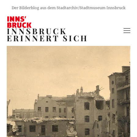
Der Bilderblog aus dem Stadtarchiv/Stadtmuseum Innsbruck
INNSBRUCK
O
ERINNERT SICH
M
M