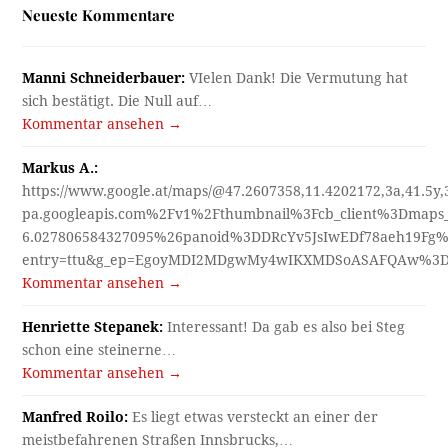
Neueste Kommentare
Manni Schneiderbauer:
VIelen Dank! Die Vermutung hat
sich bestätigt. Die Null auf…
Kommentar ansehen →
Markus A.:
https://www.google.at/maps/@47.2607358,11.4202172,3a,41.5y
pa.googleapis.com%2Fv1%2Fthumbnail%3Fcb_client%3Dmap
6.027806584327095%26panoid%3DDRcYv5JsIwEDf78aeh19Fg%
entry=ttu&g_ep=EgoyMDI2MDgwMy4wIKXMDSoASAFQAw%3
Kommentar ansehen →
Henriette Stepanek:
Interessant! Da gab es also bei Steg
schon eine steinerne…
Kommentar ansehen →
Manfred Roilo:
Es liegt etwas versteckt an einer der
meistbefahrenen Straßen Innsbrucks,…