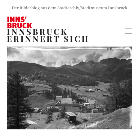
Der Bilderblog aus dem Stadtarchiv/Stadtmuseum Innsbruck
INNSBRUCK
O
ERINNERT SICH
M
M