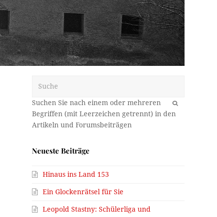
Suche
OK
Neueste Beiträge
Hinaus ins Land 153
Ein Glockenrätsel für Sie
Leopold Stastny: Schülerliga und