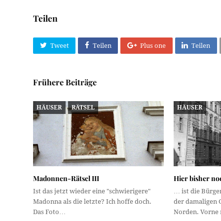
Teilen
Tweet
Teilen
Plus one
Teilen
Frühere Beiträge
HÄUSER
RÄTSEL
HÄUSER
Madonnen-Rätsel III
Hier bisher n
Ist das jetzt wieder eine "schwierigere"
… ist die Bürge
Madonna als die letzte? Ich hoffe doch.
der damaligen 
Das Foto…
Norden. Vorne 