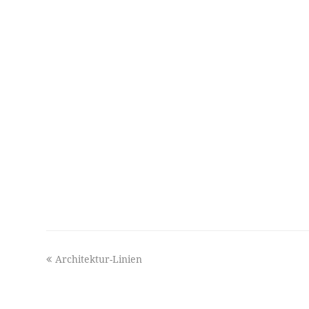
previous
Architektur-Linien
post: