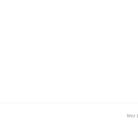
next
Wer (
post: