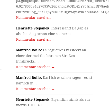
pa.googleapis.com%2Fv1%2Fthumbnail%3Fcb_client%
6.027806584327095%26panoid%3DDRcYv5JsIwEDf78aeh
entry=ttu&g_ep=EgoyMDI2MDgwMy4wIKXMDSoASAF
Kommentar ansehen →
Henriette Stepanek:
Interessant! Da gab es
also bei Steg schon eine steinerne…
Kommentar ansehen →
Manfred Roilo:
Es liegt etwas versteckt an
einer der meistbefahrenen Straßen
Innsbrucks,…
Kommentar ansehen →
Manfred Roilo:
Darf ich es schon sagen - es ist
nämlich in…
Kommentar ansehen →
Henriette Stepanek:
Eigentlich nichts als ein
mords T H E A T…