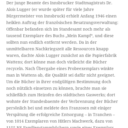
Der junge Beamte des Innsbrucker Stadtmagistrats Dr.
Alois Lugger (er wurde später für viele Jahre
Bürgermeister von Innsbruck) erhielt Anfang 1946 einen
heiklen Auftrag der französischen Besatzungsverwaltung:
Offenbar befanden sich im Standesamt noch mehr als
tausend Exemplare des Buchs „Mein Kampf“, und diese
sollten nun endlich entfernt werden. Da in der
unmittelbaren Nachkriegszeit alle Ressourcen knapp
waren, dachte Alois Lugger zunächst an die Papierfabrik
Wattens; dort könne man doch vielleicht die Bücher
recyceln. Nach Übergabe eines Probeexemplars winkte
man in Wattens ab, die Qualität sei dafür nicht geeignet.
Um die Bücher in ihrer endgültigen Bestimmung doch
noch nützlich einsetzen zu können, brachte man sie
schließlich zum Heizofen des städtischen Gaswerks; dort
wohnte der Standesbaemte der Verbrennung der Bücher
persönlich bei und meldete den Franzosen mit einiger
Verspätung die erfolgreiche Entsorgung – in Tranchen –
von 1014 Exemplaren von Hitlers Machwerk, dazu von
1155 NS-Familienstammbüchern sowie eines Exemplars