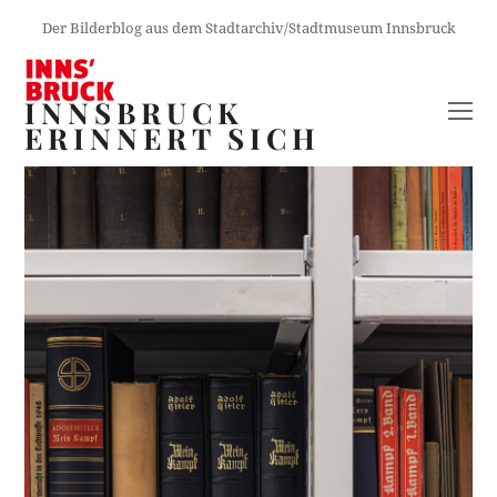
Der Bilderblog aus dem Stadtarchiv/Stadtmuseum Innsbruck
INNSBRUCK
O
ERINNERT SICH
M
M