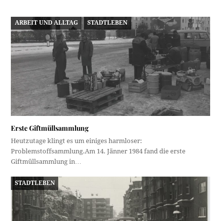
ARBEIT UND ALLTAG
STADTLEBEN
Erste Giftmüllsammlung
Heutzutage klingt es um einiges harmloser:
Problemstoffsammlung.Am 14. Jänner 1984 fand die erste
Giftmüllsammlung in…
STADTLEBEN