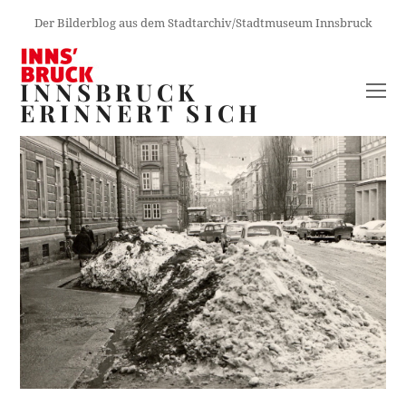
Der Bilderblog aus dem Stadtarchiv/Stadtmuseum Innsbruck
INNSBRUCK
O
ERINNERT SICH
M
M