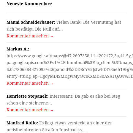
Neueste Kommentare
Manni Schneiderbauer:
VIelen Dank! Die Vermutung hat
sich bestätigt. Die Null auf…
Kommentar ansehen →
Markus A.:
https://www.google.at/maps/@47.2607358,11.4202172,3a,41.5y
pa.googleapis.com%2Fv1%2Fthumbnail%3Fcb_client%3Dmap
6.027806584327095%26panoid%3DDRcYv5JsIwEDf78aeh19Fg%
entry=ttu&g_ep=EgoyMDI2MDgwMy4wIKXMDSoASAFQAw%3
Kommentar ansehen →
Henriette Stepanek:
Interessant! Da gab es also bei Steg
schon eine steinerne…
Kommentar ansehen →
Manfred Roilo:
Es liegt etwas versteckt an einer der
meistbefahrenen Straßen Innsbrucks,…