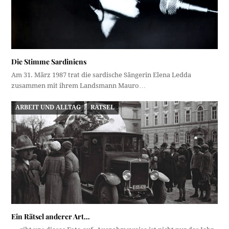
Die Stimme Sardiniens
Am 31. März 1987 trat die sardische Sängerin Elena Ledda
zusammen mit ihrem Landsmann Mauro…
ARBEIT UND ALLTAG
RÄTSEL
Ein Rätsel anderer Art…