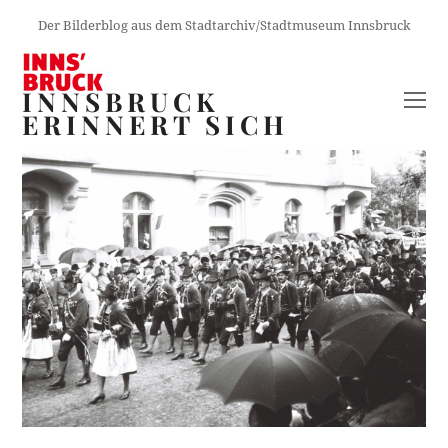
Der Bilderblog aus dem Stadtarchiv/Stadtmuseum Innsbruck
INNSBRUCK
O
ERINNERT SICH
M
M