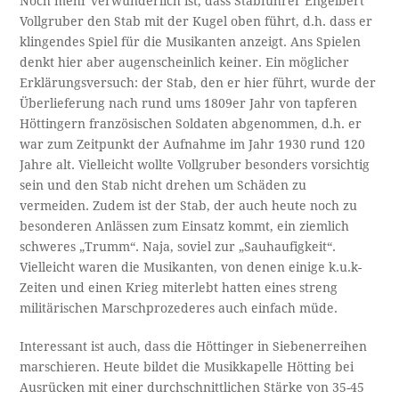
Noch mehr verwunderlich ist, dass Stabführer Engelbert
Vollgruber den Stab mit der Kugel oben führt, d.h. dass er
klingendes Spiel für die Musikanten anzeigt. Ans Spielen
denkt hier aber augenscheinlich keiner. Ein möglicher
Erklärungsversuch: der Stab, den er hier führt, wurde der
Überlieferung nach rund ums 1809er Jahr von tapferen
Höttingern französischen Soldaten abgenommen, d.h. er
war zum Zeitpunkt der Aufnahme im Jahr 1930 rund 120
Jahre alt. Vielleicht wollte Vollgruber besonders vorsichtig
sein und den Stab nicht drehen um Schäden zu
vermeiden. Zudem ist der Stab, der auch heute noch zu
besonderen Anlässen zum Einsatz kommt, ein ziemlich
schweres „Trumm“. Naja, soviel zur „Sauhaufigkeit“.
Vielleicht waren die Musikanten, von denen einige k.u.k-
Zeiten und einen Krieg miterlebt hatten eines streng
militärischen Marschprozederes auch einfach müde.
Interessant ist auch, dass die Höttinger in Siebenerreihen
marschieren. Heute bildet die Musikkapelle Hötting bei
Ausrücken mit einer durchschnittlichen Stärke von 35-45