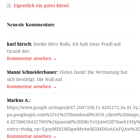
Eigentlich ein gutes Rätsel…
Neueste Kommentare
karl hirsch:
Danke Herr Roilo, ich hab zwar Pradl auf
Grund der…
Kommentar ansehen →
Manni Schneiderbauer:
VIelen Dank! Die Vermutung hat
sich bestätigt. Die Null auf…
Kommentar ansehen →
Markus A.:
https://www.google.at/maps/@47.2607358,11.4202172,3a,41.5y
pa.googleapis.com%2Fv1%2Fthumbnail%3Fcb_client%3Dmap
6.027806584327095%26panoid%3DDRcYv5JsIwEDf78aeh19Fg%
entry=ttu&g_ep=EgoyMDI2MDgwMy4wIKXMDSoASAFQAw%3
Kommentar ansehen →