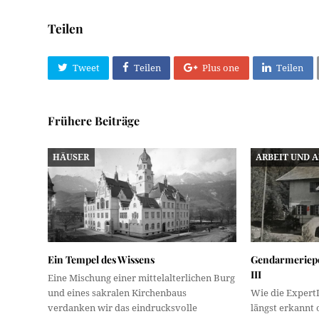
Teilen
Tweet
Teilen
Plus one
Teilen
Frühere Beiträge
HÄUSER
ARBEIT UND 
Ein Tempel des Wissens
Gendarmeriepo
III
Eine Mischung einer mittelalterlichen Burg
und eines sakralen Kirchenbaus
Wie die ExpertI
verdanken wir das eindrucksvolle
längst erkannt