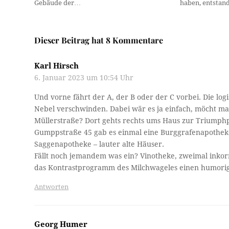
Gebäude der…
haben, entstan
Dieser Beitrag hat 8 Kommentare
Karl Hirsch
6. Januar 2023 um 10:54 Uhr
Und vorne fährt der A, der B oder der C vorbei. Die log
Nebel verschwinden. Dabei wär es ja einfach, möcht ma
Müllerstraße? Dort gehts rechts ums Haus zur Triumphpf
Gumppstraße 45 gab es einmal eine Burggrafenapotheke
Saggenapotheke – lauter alte Häuser.
Fällt noch jemandem was ein? Vinotheke, zweimal inko
das Kontrastprogramm des Milchwageles einen humorig
Antworten
Georg Humer