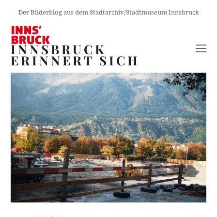
Der Bilderblog aus dem Stadtarchiv/Stadtmuseum Innsbruck
INNSBRUCK
O
ERINNERT SICH
M
M