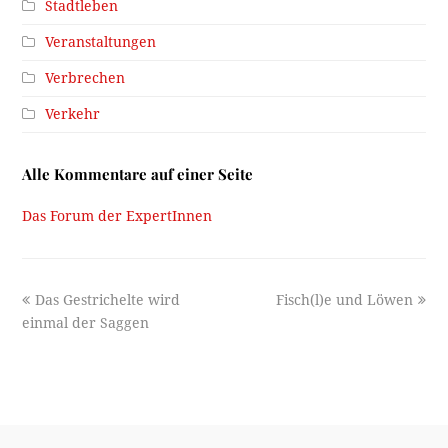
Stadtleben
Veranstaltungen
Verbrechen
Verkehr
Alle Kommentare auf einer Seite
Das Forum der ExpertInnen
previous
next
Das Gestrichelte wird
Fisch(l)e und Löwen
post:
post:
einmal der Saggen