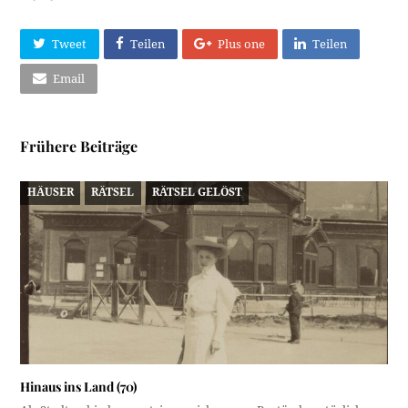
Tweet
Teilen
Plus one
Teilen
Email
Frühere Beiträge
HÄUSER
RÄTSEL
RÄTSEL GELÖST
Hinaus ins Land (70)