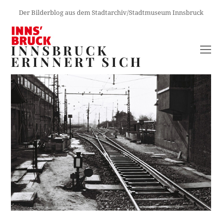
Der Bilderblog aus dem Stadtarchiv/Stadtmuseum Innsbruck
INNSBRUCK
O
ERINNERT SICH
M
M