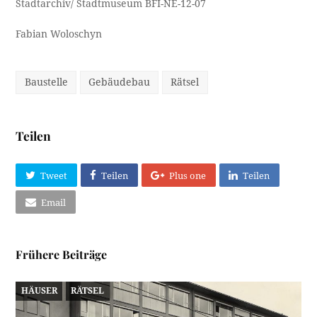
Stadtarchiv/ Stadtmuseum BFI-NE-12-07
Fabian Woloschyn
Baustelle
Gebäudebau
Rätsel
Teilen
Tweet
Teilen
Plus one
Teilen
Email
Frühere Beiträge
HÄUSER
RÄTSEL