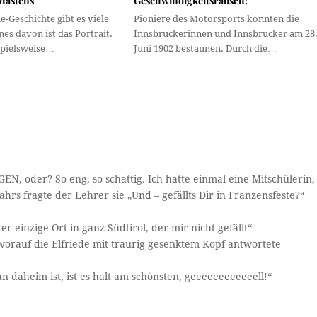
 Mastens
Geschwindigkeitsrausch!
e-Geschichte gibt es viele
Pioniere des Motorsports konnten die
nes davon ist das Portrait.
Innsbruckerinnen und Innsbrucker am 28
spielsweise…
Juni 1902 bestaunen. Durch die…
, oder? So eng, so schattig. Ich hatte einmal eine Mitschülerin,
hrs fragte der Lehrer sie „Und – gefällts Dir in Franzensfeste?“
er einzige Ort in ganz Südtirol, der mir nicht gefällt“
orauf die Elfriede mit traurig gesenktem Kopf antwortete
n daheim ist, ist es halt am schönsten, geeeeeeeeeeeell!“