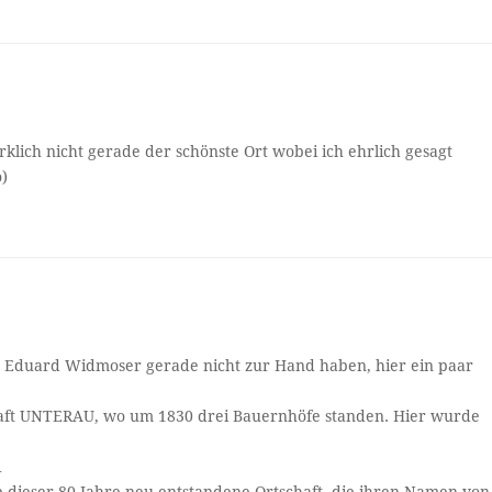
irklich nicht gerade der schönste Ort wobei ich ehrlich gesagt
o)
on Eduard Widmoser gerade nicht zur Hand haben, hier ein paar
chaft UNTERAU, wo um 1830 drei Bauernhöfe standen. Hier wurde
…
b dieser 80 Jahre neu entstandene Ortschaft, die ihren Namen von