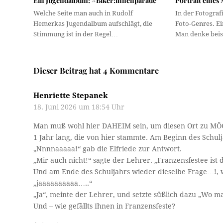
Ein Jugendalbum: #Biker:innenparade
Portrait eines
Welche Seite man auch in Rudolf
In der Fotografi
Hemerkas Jugendalbum aufschlägt, die
Foto-Genres. Ei
Stimmung ist in der Regel…
Man denke bei
Dieser Beitrag hat 4 Kommentare
Henriette Stepanek
18. Juni 2026 um 18:54 Uhr
Man muß wohl hier DAHEIM sein, um diesen Ort zu MÖGEN
1 Jahr lang, die von hier stammte. Am Beginn des Schulja
„Nnnnaaaaa!“ gab die Elfriede zur Antwort.
„Mir auch nicht!“ sagte der Lehrer. „Franzensfestee ist d
Und am Ende des Schuljahrs wieder dieselbe Frage…!, w
„jaaaaaaaaaa…..“
„Ja“, meinte der Lehrer, und setzte süßlich dazu „Wo ma
Und – wie gefällts Ihnen in Franzensfeste?