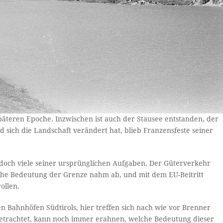
 späteren Epoche. Inzwischen ist auch der Stausee entstanden, der
 sich die Landschaft verändert hat, blieb Franzensfeste seiner
doch viele seiner ursprünglichen Aufgaben. Der Güterverkehr
ische Bedeutung der Grenze nahm ab, und mit dem EU-Beitritt
ollen.
en Bahnhöfen Südtirols, hier treffen sich nach wie vor Brenner
betrachtet, kann noch immer erahnen, welche Bedeutung dieser