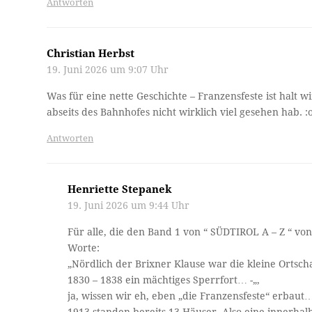
Antworten
Christian Herbst
19. Juni 2026 um 9:07 Uhr
Was für eine nette Geschichte – Franzensfeste ist halt w
abseits des Bahnhofes nicht wirklich viel gesehen hab. :
Antworten
Henriette Stepanek
19. Juni 2026 um 9:44 Uhr
Für alle, die den Band 1 von “ SÜDTIROL A – Z “ v
Worte:
„Nördlich der Brixner Klause war die kleine Orts
1830 – 1838 ein mächtiges Sperrfort… -„,
ja, wissen wir eh, eben „die Franzensfeste“ erbaut
1913 standen bereits 13 Häuser. Also eine innerhal