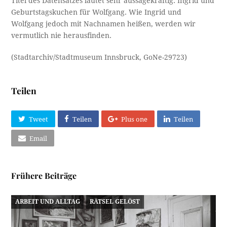
Titel des Datensatzes lautet sehr aussagekräftig: Ingrid und
Geburtstagskuchen für Wolfgang. Wie Ingrid und
Wolfgang jedoch mit Nachnamen heißen, werden wir
vermutlich nie herausfinden.
(Stadtarchiv/Stadtmuseum Innsbruck, GoNe-29723)
Teilen
Tweet
Teilen
Plus one
Teilen
Email
Frühere Beiträge
ARBEIT UND ALLTAG
RÄTSEL GELÖST