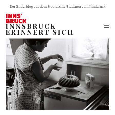
Der Bilderblog aus dem Stadtarchiv/Stadtmuseum Innsbruck
INNSBRUCK
O
ERINNERT SICH
M
M