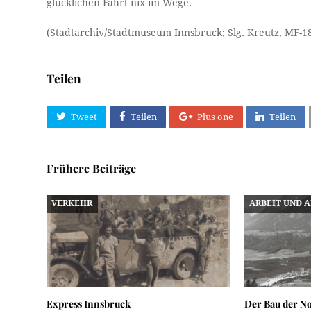
glücklichen Fahrt nix im Wege.
(Stadtarchiv/Stadtmuseum Innsbruck; Slg. Kreutz, MF-1
Teilen
Tweet
Teilen
Plus one
Teilen
Frühere Beiträge
VERKEHR
ARBEIT UND 
Express Innsbruck
Der Bau der No