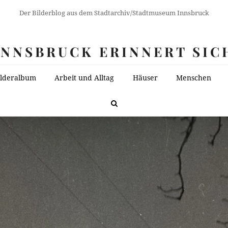
Der Bilderblog aus dem Stadtarchiv/Stadtmuseum Innsbruck
INNSBRUCK ERINNERT SIC
ilderalbum
Arbeit und Alltag
Häuser
Menschen