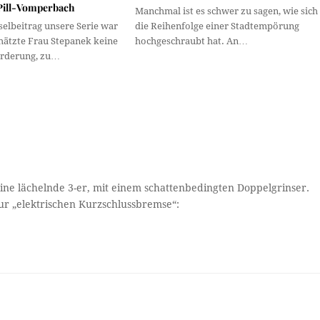
 Pill-Vomperbach
Manchmal ist es schwer zu sagen, wie sich
selbeitrag unsere Serie war
die Reihenfolge einer Stadtempörung
hätzte Frau Stepanek keine
hochgeschraubt hat. An…
orderung, zu…
ne lächelnde 3-er, mit einem schattenbedingten Doppelgrinser.
r „elektrischen Kurzschlussbremse“: