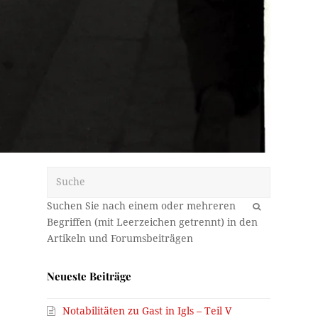
Suche
OK
Neueste Beiträge
Notabilitäten zu Gast in Igls – Teil V