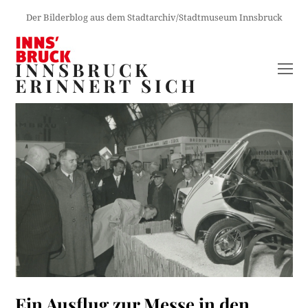
Der Bilderblog aus dem Stadtarchiv/Stadtmuseum Innsbruck
INNSBRUCK
O
ERINNERT SICH
M
M
Ein Ausflug zur Messe in den