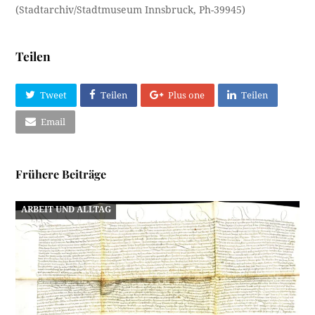
(Stadtarchiv/Stadtmuseum Innsbruck, Ph-39945)
Teilen
Tweet
Teilen
Plus one
Teilen
Email
Frühere Beiträge
ARBEIT UND ALLTAG