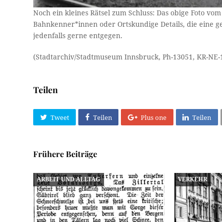
Noch ein kleines Rätsel zum Schluss: Das obige Foto vom 
Bahnkenner*innen oder Ortskundige Details, die eine 
jedenfalls gerne entgegen.
(Stadtarchiv/Stadtmuseum Innsbruck, Ph-13051, KR-NE-
Teilen
Tweet
Teilen
Plus one
Teilen
Frühere Beiträge
ARBEIT UND ALLTAG
VERKEHR