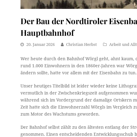
Der Bau der Nordtiroler Eisenb
Hauptbahnhof
20. Januar 2026
Christian Herbst
Arbeit und All
Wer heute durch den Bahnhof Wörgl geht, ahnt kaum, da
rund 1.000 Einwohnern in den 1860er-Jahren war Wörgl 
ändern sollte, hatte vor allem mit der Eisenbahn zu tun.
Unser heutiges Titelbild ist leider wieder keine Lithog
vermutlich in der Zwischenkriegszeit aufgenommen wu
während sich im Vordergrund der damalige Ortskern m
Zeit hatte sich die Einwohnerzahl Wörgls im Vergleich 
zum Motor des Wachstums geworden.
Der Bahnhof selbst zählt zu den ältesten entlang der St
genommen. Einen entscheidenden Entwicklungsschub bra