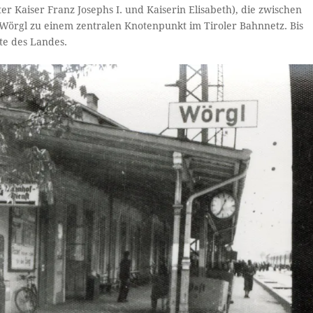
r Kaiser Franz Josephs I. und Kaiserin Elisabeth), die zwischen
Wörgl zu einem zentralen Knotenpunkt im Tiroler Bahnnetz. Bis
te des Landes.