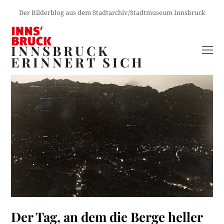
Der Bilderblog aus dem Stadtarchiv/Stadtmuseum Innsbruck
INNSBRUCK
O
ERINNERT SICH
M
M
Der Tag, an dem die Berge heller