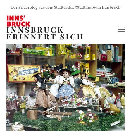
Der Bilderblog aus dem Stadtarchiv/Stadtmuseum Innsbruck
INNSBRUCK
O
ERINNERT SICH
M
M