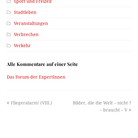
Sport und Freizeit
Stadtleben
Veranstaltungen
Verbrechen
Verkehr
Alle Kommentare auf einer Seite
Das Forum der ExpertInnen
previous
next
Fliegeralarm! (VIII.)
Bilder, die die Welt – nicht ?
post:
post:
– braucht – V