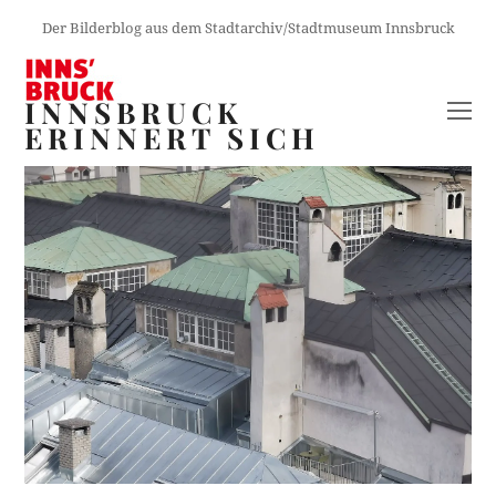
Der Bilderblog aus dem Stadtarchiv/Stadtmuseum Innsbruck
INNSBRUCK
O
ERINNERT SICH
M
M