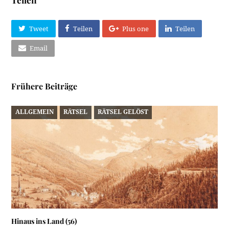
Tweet
Teilen
Plus one
Teilen
Email
Frühere Beiträge
ALLGEMEIN
RÄTSEL
RÄTSEL GELÖST
Hinaus ins Land (56)