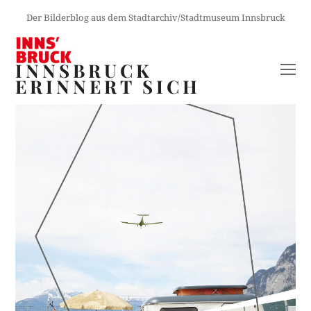
Der Bilderblog aus dem Stadtarchiv/Stadtmuseum Innsbruck
INNSBRUCK
O
ERINNERT SICH
M
M