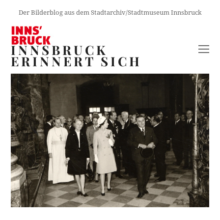
Der Bilderblog aus dem Stadtarchiv/Stadtmuseum Innsbruck
INNSBRUCK
O
ERINNERT SICH
M
M