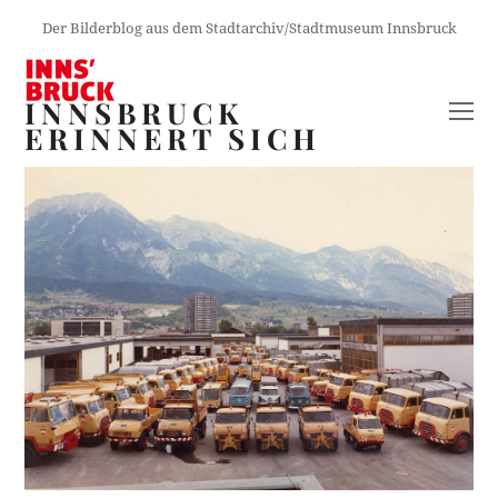
Der Bilderblog aus dem Stadtarchiv/Stadtmuseum Innsbruck
INNSBRUCK
O
ERINNERT SICH
M
M