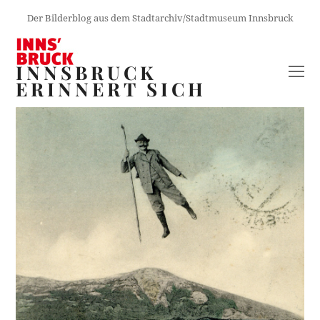
Der Bilderblog aus dem Stadtarchiv/Stadtmuseum Innsbruck
INNSBRUCK
O
ERINNERT SICH
M
M