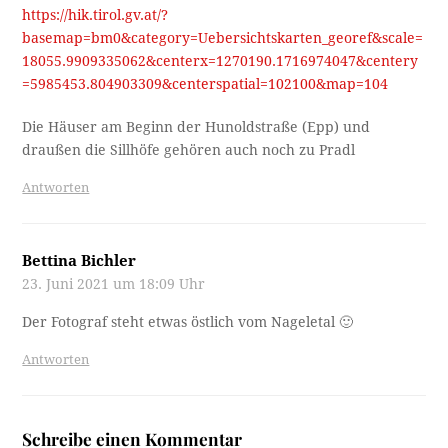
https://hik.tirol.gv.at/?
basemap=bm0&category=Uebersichtskarten_georef&scale=
18055.9909335062&centerx=1270190.1716974047&centery
=5985453.804903309&centerspatial=102100&map=104
Die Häuser am Beginn der Hunoldstraße (Epp) und
draußen die Sillhöfe gehören auch noch zu Pradl
Antworten
Bettina Bichler
23. Juni 2021 um 18:09 Uhr
Der Fotograf steht etwas östlich vom Nageletal 🙂
Antworten
Schreibe einen Kommentar