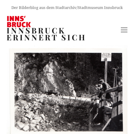
Der Bilderblog aus dem Stadtarchiv/Stadtmuseum Innsbruck
INNSBRUCK
O
ERINNERT SICH
M
M