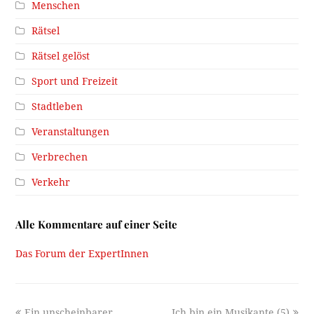
Menschen
Rätsel
Rätsel gelöst
Sport und Freizeit
Stadtleben
Veranstaltungen
Verbrechen
Verkehr
Alle Kommentare auf einer Seite
Das Forum der ExpertInnen
previous
next
Ein unscheinbarer
Ich bin ein Musikante (5)