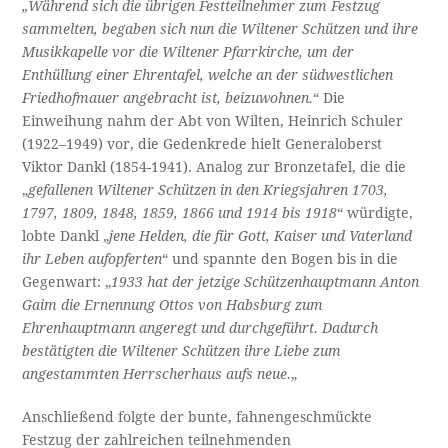
„Während sich die übrigen Festteilnehmer zum Festzug
sammelten, begaben sich nun die Wiltener Schützen und ihre
Musikkapelle vor die Wiltener Pfarrkirche, um der
Enthüllung einer Ehrentafel, welche an der südwestlichen
Friedhofmauer angebracht ist, beizu­wohnen.
“ Die
Einweihung nahm der Abt von Wilten, Heinrich Schuler
(1922–1949) vor, die Gedenkrede hielt Generaloberst
Viktor Dankl (1854-1941). Analog zur Bronzetafel, die die
„
gefallenen Wiltener Schützen in den Kriegsjahren 1703,
1797, 1809, 1848, 1859, 1866 und 1914 bis 1918
“ würdigte,
lobte Dankl „
jene Helden, die für Gott, Kaiser und Vaterland
ihr Leben aufopferten
“ und spannte den Bogen bis in die
Gegenwart: „
1933 hat der jetzige Schützenhauptmann Anton
Gaim die Er­nennung Ottos von Habsburg zum
Ehrenhauptmann angeregt und durchgeführt. Dadurch
bestätigten die Wiltener Schützen ihre Liebe zum
angestammten Herrscherhaus aufs neue.
„
Anschließend folgte der bunte, fahnengeschmückte
Festzug der zahlreichen teilnehmenden