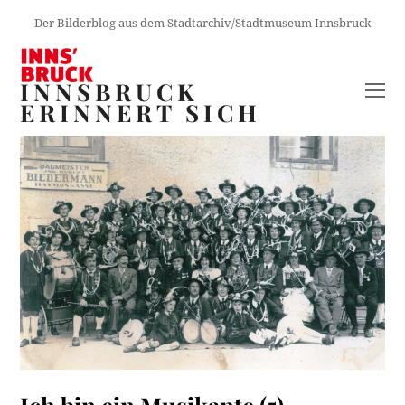
Der Bilderblog aus dem Stadtarchiv/Stadtmuseum Innsbruck
INNSBRUCK
O
ERINNERT SICH
M
M
Ich bin ein Musikante (5)