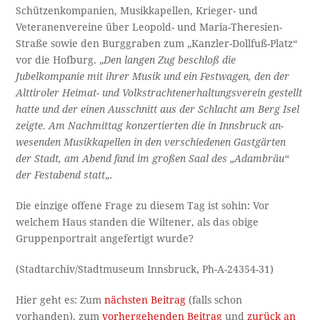
Schützenkompanien, Musikkapellen, Krie­ger- und
Veteranenvereine über Leopold- und Maria-Theresien-
Straße sowie den Burggraben zum „Kanzler-Dollfuß-Platz“
vor die Hofburg. „
Den langen Zug beschloß die
Jubelkompanie mit ihrer Musik und ein Festwagen, den der
Alttiroler Heimat- und Volkstrachtenerhaltungsverein gestellt
hatte und der einen Ausschnitt aus der Schlacht am Berg Isel
zeigte. Am Nachmittag konzertierten die in Innsbruck an­
wesenden Musikkapellen in den verschiedenen Gastgär­ten
der Stadt, am Abend fand im großen Saal des „Adambräu“
der Festabend statt
„.
Die einzige offene Frage zu diesem Tag ist sohin: Vor
welchem Haus standen die Wiltener, als das obige
Gruppenportrait angefertigt wurde?
(Stadtarchiv/Stadtmuseum Innsbruck, Ph-A-24354-31)
Hier geht es: Zum
nächsten Beitrag
(falls schon
vorhanden), zum
vorhergehenden Beitrag
und
zurück an