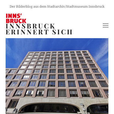
Der Bilderblog aus dem Stadtarchiv/Stadtmuseum Innsbruck
INNSBRUCK
O
ERINNERT SICH
M
M