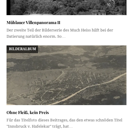
Mühlauer Villenpanorama II
Der zweite Teil der Bilderserie des Much Heiss hilft bei der
Datierung natürlich enorm. So…
BILDERALBUM
Ohne Fleiß, kein Preis
Für das Titelfoto dieses Beitrages, das den etwas schnöden Titel
"Innsbruck v. Hafelekar" trägt, hat…