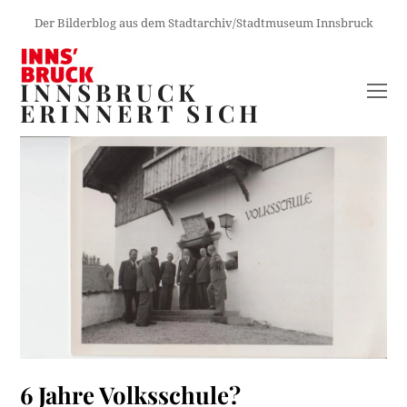
Der Bilderblog aus dem Stadtarchiv/Stadtmuseum Innsbruck
INNSBRUCK
O
ERINNERT SICH
M
M
6 Jahre Volksschule?