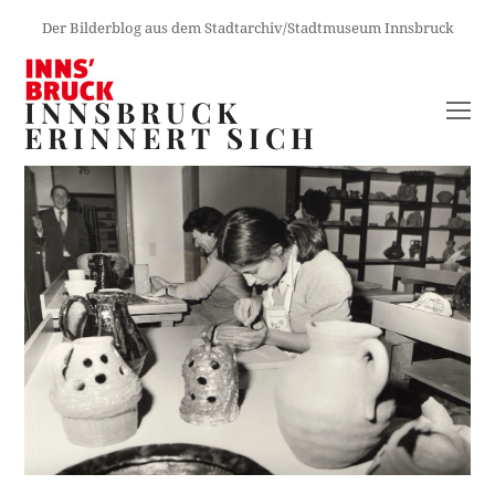
Der Bilderblog aus dem Stadtarchiv/Stadtmuseum Innsbruck
INNSBRUCK
O
ERINNERT SICH
M
M