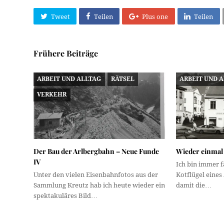
Tweet
Teilen
Plus one
Teilen
Frühere Beiträge
ARBEIT UND ALLTAG
RÄTSEL
ARBEIT UND 
VERKEHR
Der Bau der Arlbergbahn – Neue Funde
Wieder einmal 
IV
Ich bin immer f
Unter den vielen Eisenbahnfotos aus der
Kotflügel eines
Sammlung Kreutz hab ich heute wieder ein
damit die…
spektakuläres Bild…