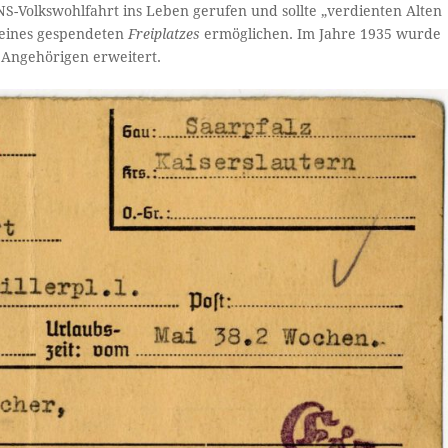
-Volkswohlfahrt ins Leben gerufen und sollte „verdienten Alten
 eines gespendeten
Freiplatzes
ermöglichen. Im Jahre 1935 wurde
 Angehörigen erweitert.