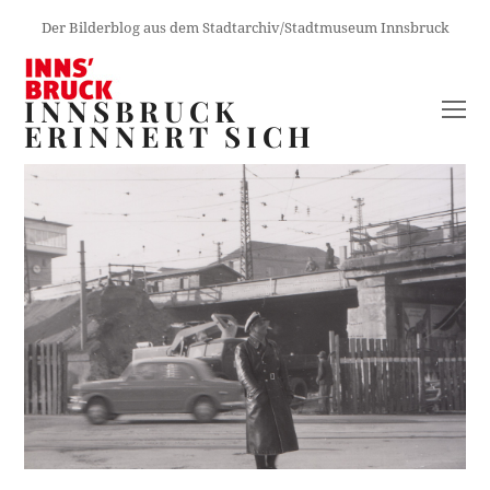
Der Bilderblog aus dem Stadtarchiv/Stadtmuseum Innsbruck
INNSBRUCK
O
ERINNERT SICH
M
M