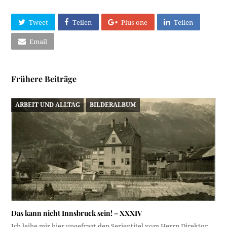
Tweet
Teilen
Plus one
Teilen
Email
Frühere Beiträge
ARBEIT UND ALLTAG
BILDERALBUM
Das kann nicht Innsbruck sein! – XXXIV
Ich leihe mir hier ungefragt den Serientitel vom Herrn Direktor,