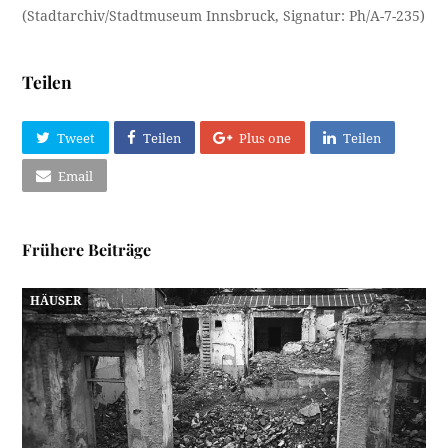
(Stadtarchiv/Stadtmuseum Innsbruck, Signatur: Ph/A-7-235)
Teilen
Tweet
Teilen
Plus one
Teilen
Email
Frühere Beiträge
HÄUSER