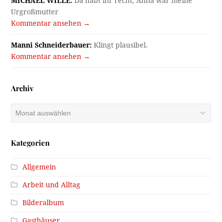
MICHAEL WILLE:
Da habt ihr recht, Anna war meine
Urgroßmutter
Kommentar ansehen →
Manni Schneiderbauer:
Klingt plausibel.
Kommentar ansehen →
Archiv
Archiv
Kategorien
Allgemein
Arbeit und Alltag
Bilderalbum
Gasthäuser