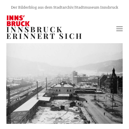
Der Bilderblog aus dem Stadtarchiv/Stadtmuseum Innsbruck
INNSBRUCK
O
ERINNERT SICH
M
M