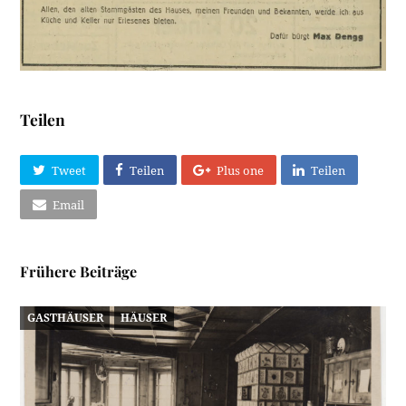
Teilen
Tweet
Teilen
Plus one
Teilen
Email
Frühere Beiträge
GASTHÄUSER
HÄUSER