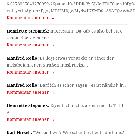
6.027806584327095%26panoid%3DDRcYv5JsIwEDf78aeh19Fg%
entry=ttu&g_ep=EgoyMDI2MDgwMy4wIKXMDSoASAFQAw%3
Kommentar ansehen →
Henriette Stepanek:
Interessant! Da gab es also bei Steg
schon eine steinerne…
Kommentar ansehen →
Manfred Roilo:
Es liegt etwas versteckt an einer der
meistbefahrenen Straßen Innsbrucks,…
Kommentar ansehen →
Manfred Roilo:
Darf ich es schon sagen - es ist nämlich in…
Kommentar ansehen →
Henriette Stepanek:
Eigentlich nichts als ein mords T H E
A T…
Kommentar ansehen →
Karl Hirsch:
"Wo sind wir? Wie schaut es heute dort aus?"