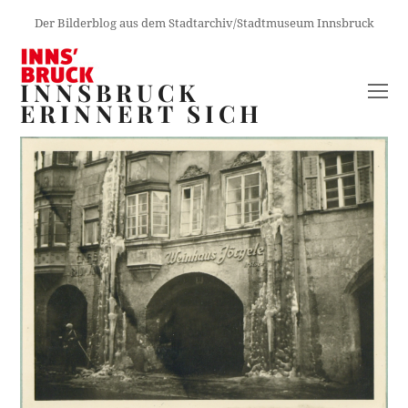
Der Bilderblog aus dem Stadtarchiv/Stadtmuseum Innsbruck
INNSBRUCK
O
ERINNERT SICH
M
M