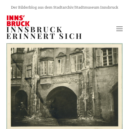
Der Bilderblog aus dem Stadtarchiv/Stadtmuseum Innsbruck
INNSBRUCK
O
ERINNERT SICH
M
M