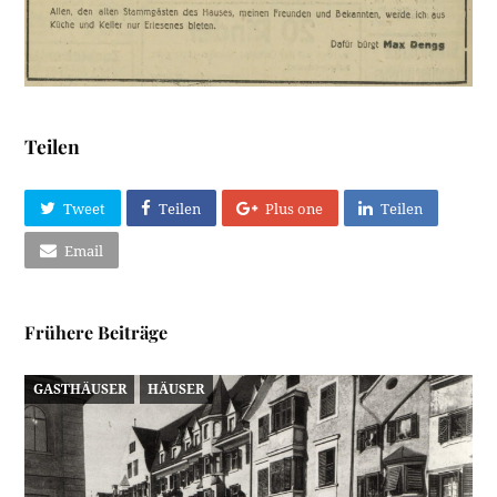
Teilen
Tweet
Teilen
Plus one
Teilen
Email
Frühere Beiträge
GASTHÄUSER
HÄUSER