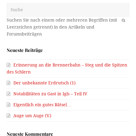
Erinnerung an die Brennerbahn – Steg und die Spitzen
des Schlern
Der unbekannte Erdrutsch (1)
Notabilitäten zu Gast in Igls – Teil IV
Eigentlich ein gutes Rätsel…
Auge um Auge (V.)
Neueste Kommentare
Manni Schneiderbauer:
VIelen Dank! Die Vermutung hat
sich bestätigt. Die Null auf…
Kommentar ansehen →
Markus A.:
https://www.google.at/maps/@47.2607358,11.4202172,3a,41.5y
pa.googleapis.com%2Fv1%2Fthumbnail%3Fcb_client%3Dmap