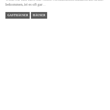
bekommen, ist es oft gar…
GASTHÄUSER
HÄUSER
Patscherkofel Schutzhaus
Lange bevor eine erste Seilbahn auf den Patscherkofel errichtet
wurde, gab es bereits seit 1887…
Dieser Beitrag hat einen Kommentar
Manfred Nendwich