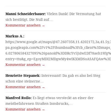
6.027806584327095%26panoid%3DDRcYv5JsIwEDf78aeh19Fg%
entry=ttu&g_ep=EgoyMDI2MDgwMy4wIKXMDSoASAFQAw%3
Kommentar ansehen →
Henriette Stepanek:
Interessant! Da gab es also bei Steg
schon eine steinerne…
Kommentar ansehen →
Manfred Roilo:
Es liegt etwas versteckt an einer der
meistbefahrenen Straßen Innsbrucks,…
Kommentar ansehen →
Manfred Roilo:
Darf ich es schon sagen - es ist nämlich in…
Kommentar ansehen →
Henriette Stepanek:
Eigentlich nichts als ein mords T H E
A T…
Kommentar ansehen →
Karl Hirsch:
"Wo sind wir? Wie schaut es heute dort aus?"