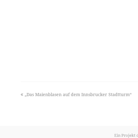
previous
„Das Maienblasen auf dem Innsbrucker Stadtturm“
post:
Ein Projekt 