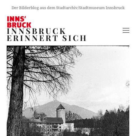
Der Bilderblog aus dem Stadtarchiv/Stadtmuseum Innsbruck
INNSBRUCK
O
ERINNERT SICH
M
M