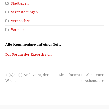
Stadtleben
Veranstaltungen
Verbrechen
Verkehr
Alle Kommentare auf einer Seite
Das Forum der ExpertInnen
previous
next
(K)ein(?) Archivding der
Lieke forscht I – Abenteuer
post:
post:
Woche
am Achensee