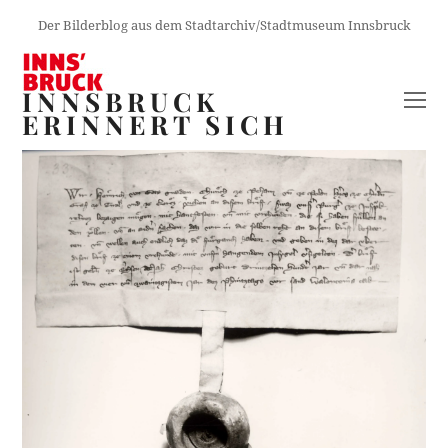
Der Bilderblog aus dem Stadtarchiv/Stadtmuseum Innsbruck
INNSBRUCK
O
ERINNERT SICH
M
M