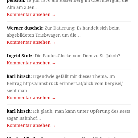
pension:
18.Juli 1976 am Kastenberg im Obernbergtal, die
Alm am 3.ten…
Kommentar ansehen →
Werner duschek:
Zur Datierung: Es handelt sich beim
abgebildeten Triebwagen um die…
Kommentar ansehen →
Ingrid Stolz:
Die Paulus-Glocke vom Dom zu St. Jakob?
Kommentar ansehen →
karl hirsch:
Irgendwie gefällt mir dieses Thema. Im
Beitrag https://innsbruck-erinnert.at/blick-vom-bergisel/
sieht man…
Kommentar ansehen →
karl hirsch:
Ich glaub, man kann unter Opferung des Rests
sogar Bahnhof…
Kommentar ansehen →