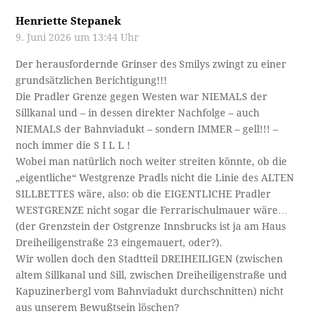
Henriette Stepanek
9. Juni 2026 um 13:44 Uhr
Der herausfordernde Grinser des Smilys zwingt zu einer
grundsätzlichen Berichtigung!!!
Die Pradler Grenze gegen Westen war NIEMALS der
Sillkanal und – in dessen direkter Nachfolge – auch
NIEMALS der Bahnviadukt – sondern IMMER – gell!!! –
noch immer die S I L L !
Wobei man natürlich noch weiter streiten könnte, ob die
„eigentliche“ Westgrenze Pradls nicht die Linie des ALTEN
SILLBETTES wäre, also: ob die EIGENTLICHE Pradler
WESTGRENZE nicht sogar die Ferrarischulmauer wäre…
(der Grenzstein der Ostgrenze Innsbrucks ist ja am Haus
Dreiheiligenstraße 23 eingemauert, oder?).
Wir wollen doch den Stadtteil DREIHEILIGEN (zwischen
altem Sillkanal und Sill, zwischen Dreiheiligenstraße und
Kapuzinerbergl vom Bahnviadukt durchschnitten) nicht
aus unserem Bewußtsein löschen?