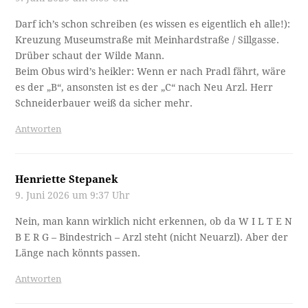
Darf ich’s schon schreiben (es wissen es eigentlich eh alle!):
Kreuzung Museumstraße mit Meinhardstraße / Sillgasse.
Drüber schaut der Wilde Mann.
Beim Obus wird’s heikler: Wenn er nach Pradl fährt, wäre
es der „B“, ansonsten ist es der „C“ nach Neu Arzl. Herr
Schneiderbauer weiß da sicher mehr.
Antworten
Henriette Stepanek
9. Juni 2026 um 9:37 Uhr
Nein, man kann wirklich nicht erkennen, ob da W I L T E N
B E R G – Bindestrich – Arzl steht (nicht Neuarzl). Aber der
Länge nach könnts passen.
Antworten