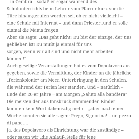
– in Cembra – sodaß er sogar während des
Schulunterrichts beim Lehrer vom Pfarrer kurz vor die
Türe hinausgerufen worden sei, ob er nicht vielleicht –
eine Schule mit Internat – und dann Priester..und er solle
einmal die Mama fragen.
Aber sie sagte: „Das geht nicht! Du bist der einzige, der uns
geblieben ist! Du mußt ja einmal für uns
sorgen, wenn wir alt sind und nicht mehr arbeiten
können!“
Auch gesellige Veranstaltungen hat es vom Dopolavoro aus
gegeben, sowie die Vermittlung der Kinder an die jährliche
„Ferienkolonie“ am Meer, Unterbringung in den Schulen,
die während der Ferien leer standen. Und – natürlich –
Ende der 20-er Jahre – am Morgen „Saluto alla bandiera“
Die meisten der aus Innsbruck stammenden Kinder
konnten kein Wort italienischg mehr – „aber nach einer
Woche konnten sie alle sagen: Prego, Signorina! – un pezzo
di pane….
Ja, das Dopolavoro als Einrichtung war die zuständige –
oder sagen wir „die Anlauf-„Stelle für jene