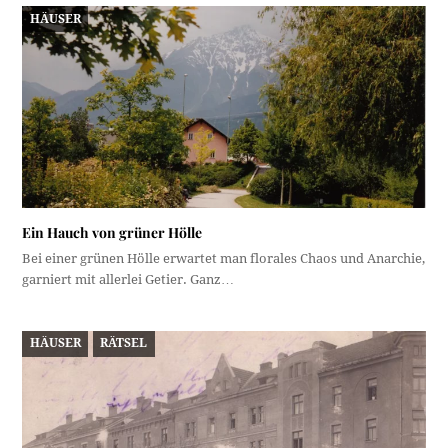
HÄUSER
Ein Hauch von grüner Hölle
Bei einer grünen Hölle erwartet man florales Chaos und Anarchie,
garniert mit allerlei Getier. Ganz…
HÄUSER
RÄTSEL