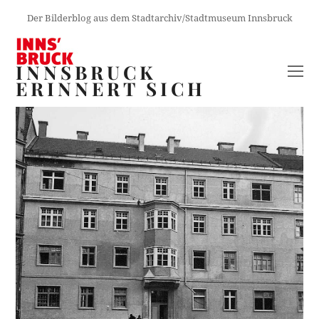
Der Bilderblog aus dem Stadtarchiv/Stadtmuseum Innsbruck
INNSBRUCK
O
ERINNERT SICH
M
M