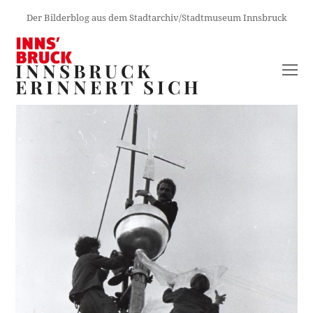
Der Bilderblog aus dem Stadtarchiv/Stadtmuseum Innsbruck
INNSBRUCK
O
ERINNERT SICH
M
M