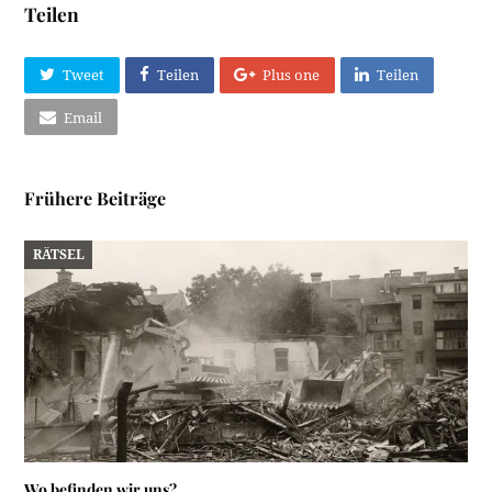
Teilen
Tweet
Teilen
Plus one
Teilen
Email
Frühere Beiträge
RÄTSEL
Wo befinden wir uns?