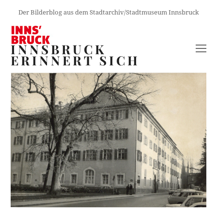
Der Bilderblog aus dem Stadtarchiv/Stadtmuseum Innsbruck
INNSBRUCK
O
ERINNERT SICH
M
M