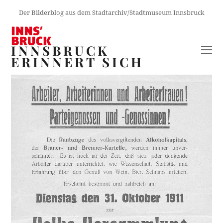
Der Bilderblog aus dem Stadtarchiv/Stadtmuseum Innsbruck
INNSBRUCK
O
ERINNERT SICH
M
M