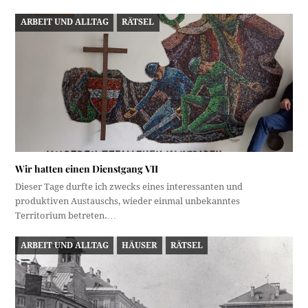
ARBEIT UND ALLTAG
RÄTSEL
Wir hatten einen Dienstgang VII
Dieser Tage durfte ich zwecks eines interessanten und
produktiven Austauschs, wieder einmal unbekanntes
Territorium betreten.…
ARBEIT UND ALLTAG
HÄUSER
RÄTSEL