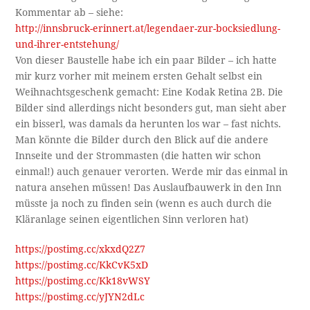
Kommentar ab – siehe:
http://innsbruck-erinnert.at/legendaer-zur-bocksiedlung-
und-ihrer-entstehung/
Von dieser Baustelle habe ich ein paar Bilder – ich hatte
mir kurz vorher mit meinem ersten Gehalt selbst ein
Weihnachtsgeschenk gemacht: Eine Kodak Retina 2B. Die
Bilder sind allerdings nicht besonders gut, man sieht aber
ein bisserl, was damals da herunten los war – fast nichts.
Man könnte die Bilder durch den Blick auf die andere
Innseite und der Strommasten (die hatten wir schon
einmal!) auch genauer verorten. Werde mir das einmal in
natura ansehen müssen! Das Auslaufbauwerk in den Inn
müsste ja noch zu finden sein (wenn es auch durch die
Kläranlage seinen eigentlichen Sinn verloren hat)
https://postimg.cc/xkxdQ2Z7
https://postimg.cc/KkCvK5xD
https://postimg.cc/Kk18vWSY
https://postimg.cc/yJYN2dLc