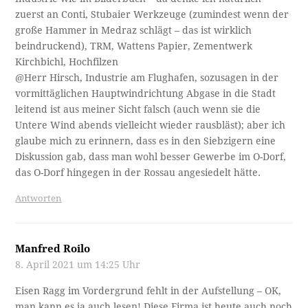
zuerst an Conti, Stubaier Werkzeuge (zumindest wenn der
große Hammer in Medraz schlägt – das ist wirklich
beindruckend), TRM, Wattens Papier, Zementwerk
Kirchbichl, Hochfilzen
@Herr Hirsch, Industrie am Flughafen, sozusagen in der
vormittäglichen Hauptwindrichtung Abgase in die Stadt
leitend ist aus meiner Sicht falsch (auch wenn sie die
Untere Wind abends vielleicht wieder rausbläst); aber ich
glaube mich zu erinnern, dass es in den Siebzigern eine
Diskussion gab, dass man wohl besser Gewerbe im O-Dorf,
das O-Dorf hingegen in der Rossau angesiedelt hätte.
Antworten
Manfred Roilo
8. April 2021 um 14:25 Uhr
Eisen Ragg im Vordergrund fehlt in der Aufstellung – OK,
man kann es ja auch lesen! Diese Firma ist heute auch noch