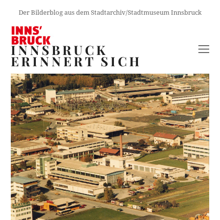
Der Bilderblog aus dem Stadtarchiv/Stadtmuseum Innsbruck
INNSBRUCK
O
ERINNERT SICH
M
M