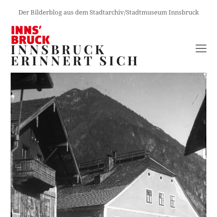
Der Bilderblog aus dem Stadtarchiv/Stadtmuseum Innsbruck
INNSBRUCK
O
ERINNERT SICH
M
M