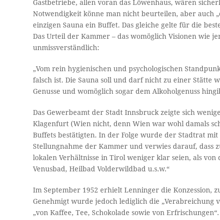
Gastbetriebe, allen voran das Löwenhaus, wären sicher
Notwendigkeit könne man nicht beurteilen, aber auch „da
einzigen Sauna ein Buffet. Das gleiche gelte für die b
Das Urteil der Kammer – das womöglich Visionen wie je
unmissverständlich:
„Vom rein hygienischen und psychologischen Standpunkt 
falsch ist. Die Sauna soll und darf nicht zu einer Stätt
Genusse und womöglich sogar dem Alkoholgenuss hingib
Das Gewerbeamt der Stadt Innsbruck zeigte sich wenige
Klagenfurt (Wien nicht, denn Wien war wohl damals sc
Buffets bestätigten. In der Folge wurde der Stadtrat m
Stellungnahme der Kammer und verwies darauf, dass zu
lokalen Verhältnisse in Tirol weniger klar seien, als vo
Venusbad, Heilbad Volderwildbad u.s.w.“
Im September 1952 erhielt Lenninger die Konzession, zu
Genehmigt wurde jedoch lediglich die „Verabreichung
„von Kaffee, Tee, Schokolade sowie von Erfrischungen“