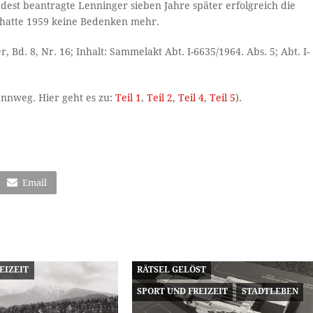
dest beantragte Lenninger sieben Jahre später erfolgreich die
hatte 1959 keine Bedenken mehr.
Bd. 8, Nr. 16; Inhalt: Sammelakt Abt. I-6635/1964. Abs. 5; Abt. I-
Rennweg. Hier geht es zu:
Teil 1
,
Teil 2
,
Teil 4
,
Teil 5
).
Email
EIZEIT
RÄTSEL GELÖST
SPORT UND FREIZEIT
STADTLEBEN