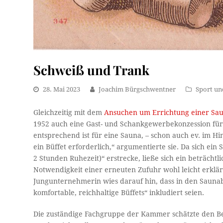
Schweiß und Trank
28. Mai 2023
Joachim Bürgschwentner
Sport un
Gleichzeitig mit dem
Ansuchen um Errichtung einer Sa
1952 auch eine Gast- und Schankgewerbekonzession für 
entsprechend ist für eine Sauna, – schon auch ev. im Hi
ein Büffet erforderlich,“ argumentierte sie. Da sich e
2 Stunden Ruhezeit)“ erstrecke, ließe sich ein beträcht
Notwendigkeit einer erneuten Zufuhr wohl leicht erklär
Jungunternehmerin wies darauf hin, dass in den Saunab
komfortable, reichhaltige Büffets“ inkludiert seien.
Die zuständige Fachgruppe der Kammer schätzte den Bed