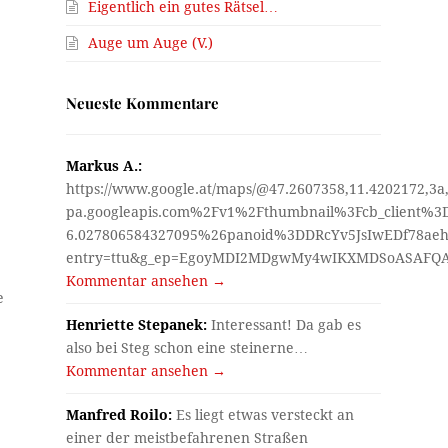
Eigentlich ein gutes Rätsel…
Auge um Auge (V.)
Neueste Kommentare
Markus A.:
https://www.google.at/maps/@47.2607358,11.4202172,3a
pa.googleapis.com%2Fv1%2Fthumbnail%3Fcb_client%
6.027806584327095%26panoid%3DDRcYv5JsIwEDf78aeh
entry=ttu&g_ep=EgoyMDI2MDgwMy4wIKXMDSoASAF
Kommentar ansehen →
e
Henriette Stepanek:
Interessant! Da gab es
also bei Steg schon eine steinerne…
Kommentar ansehen →
Manfred Roilo:
Es liegt etwas versteckt an
einer der meistbefahrenen Straßen