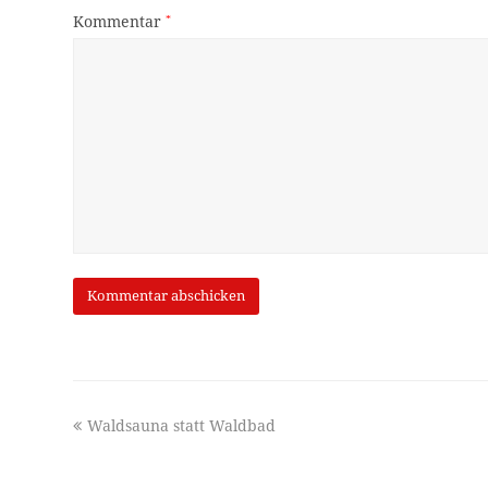
Kommentar
*
previous
Waldsauna statt Waldbad
post: