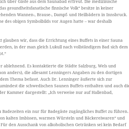
lich über Gäste aus dem Saunabad erfreut. Die medizinische
s gesundheitsfanatische finnische Volk“ besitze in keiner
estehenden Wannen-, Brause-, Dampf- und Heilbädern in Innsbruck.
ne des obigen Symbolbilds vor Augen hatte – war deshalb
glauben wir, dass die Errichtung eines Buffets in einer Sauna
e werden, in der man gleich Lukull nach vollständigem Bad sich dem
t.“
r ablehnend. Es kontaktierte die Städte Salzburg, Wels und
hon anders), die allesamt Lenningers Angaben zu den dortigen
it dem Thema befasst. Auch Dr. Lenninger äußerte sich zur
mindest die schwedischen Saunen Buffets enthalten und auch di
n der Kammer dargestellt: „Ich verweise nur auf Hallenbad,
 Badezeiten ein nur für Badegäste zugängliches Buffet zu führen.
 von kalten Imbissen, warmen Würsteln und Bäckereiwaren“ und
. Für den Ausschank von alkoholischen Getränken sei kein Bedarf