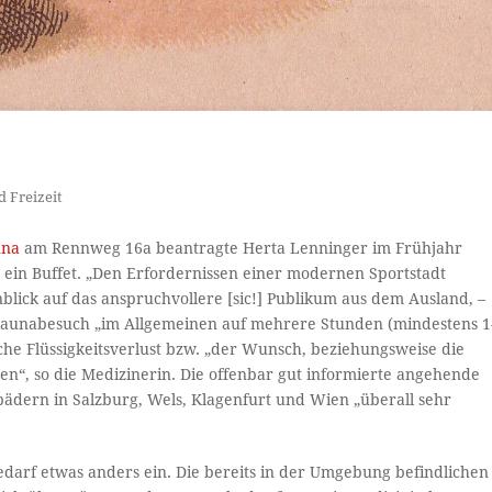
d Freizeit
una
am Rennweg 16a beantragte Herta Lenninger im Frühjahr
ein Buffet. „Den Erfordernissen einer modernen Sportstadt
nblick auf das anspruchvollere [sic!] Publikum aus dem Ausland, –
in Saunabesuch „im Allgemeinen auf mehrere Stunden (mindestens 1
liche Flüssigkeitsverlust bzw. „der Wunsch, beziehungsweise die
en“, so die Medizinerin. Die offenbar gut informierte angehende
ädern in Salzburg, Wels, Klagenfurt und Wien „überall sehr
arf etwas anders ein. Die bereits in der Umgebung befindlichen