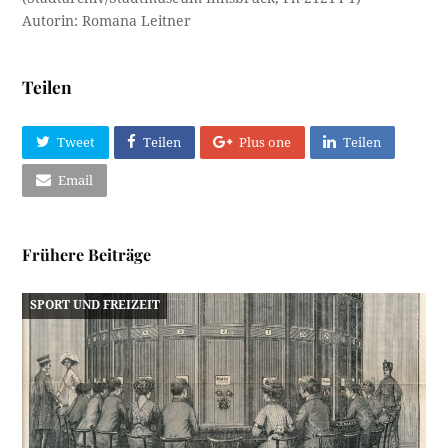
Autorin: Romana Leitner
Teilen
Tweet
Teilen
Plus one
Teilen
Email
Frühere Beiträge
SPORT UND FREIZEIT