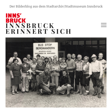
Der Bilderblog aus dem Stadtarchiv/Stadtmuseum Innsbruck
INNSBRUCK
O
ERINNERT SICH
M
M