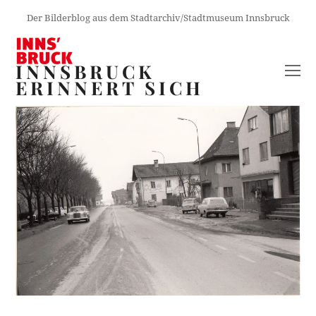
Der Bilderblog aus dem Stadtarchiv/Stadtmuseum Innsbruck
INNSBRUCK
O
ERINNERT SICH
M
M