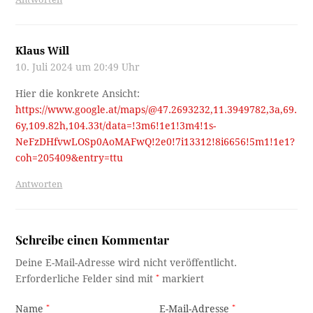
Klaus Will
10. Juli 2024 um 20:49 Uhr
Hier die konkrete Ansicht:
https://www.google.at/maps/@47.2693232,11.3949782,3a,69.
6y,109.82h,104.33t/data=!3m6!1e1!3m4!1s-
NeFzDHfvwLOSp0AoMAFwQ!2e0!7i13312!8i6656!5m1!1e1?
coh=205409&entry=ttu
Antworten
Schreibe einen Kommentar
Deine E-Mail-Adresse wird nicht veröffentlicht.
Erforderliche Felder sind mit
*
markiert
Name
*
E-Mail-Adresse
*