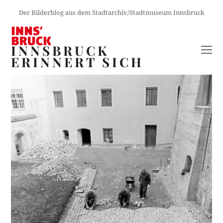
Der Bilderblog aus dem Stadtarchiv/Stadtmuseum Innsbruck
INNSBRUCK
O
ERINNERT SICH
M
M