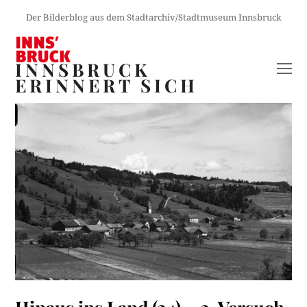
Der Bilderblog aus dem Stadtarchiv/Stadtmuseum Innsbruck
INNSBRUCK
O
ERINNERT SICH
M
M