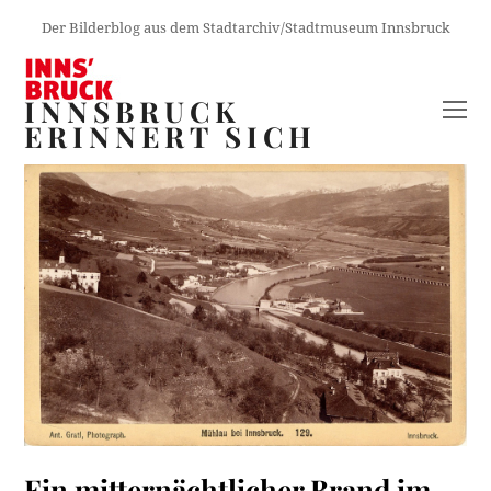
Der Bilderblog aus dem Stadtarchiv/Stadtmuseum Innsbruck
INNSBRUCK
O
ERINNERT SICH
M
M
Ein mitternächtlicher Brand im